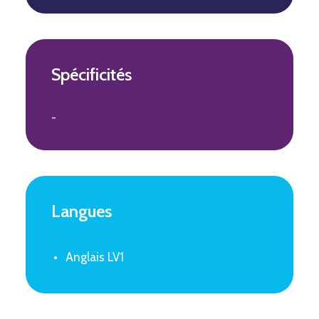
Spécificités
-
Langues
Anglais LV1