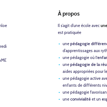
À propos
hloe
Il s’agit d’une école avec
une
est pratiquée
une
pédagogie différen
redi
d’apprentissages aux ry
une pédagogie où
l’enfa
AME
une
pédagogie de la réu
aides appropriées pour le
une pédagogie active av
enfants de différents ni
une pédagogie favorisa
une
convivialité
et un
esp